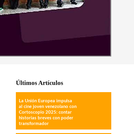
Últimos Artículos
La Unión Europea impulsa
al cine joven venezolano con
Cortoscopio 2025: contar
historias breves con poder
transformador