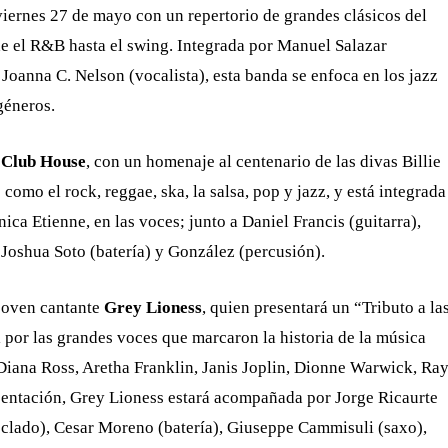
 viernes 27 de mayo con un repertorio de grandes clásicos del
e el R&B hasta el swing. Integrada por Manuel Salazar
 Joanna C. Nelson (vocalista), esta banda se enfoca en los jazz
géneros.
n
Club House
, con un homenaje al centenario de las divas Billie
como el rock, reggae, ska, la salsa, pop y jazz, y está integrada
ca Etienne, en las voces; junto a Daniel Francis (guitarra),
Joshua Soto (batería) y González (percusión).
 joven cantante
Grey Lioness
, quien presentará un “Tributo a la
 por las grandes voces que marcaron la historia de la música
Diana Ross, Aretha Franklin, Janis Joplin, Dionne Warwick, Ra
sentación, Grey Lioness estará acompañada por Jorge Ricaurte
teclado), Cesar Moreno (batería), Giuseppe Cammisuli (saxo),