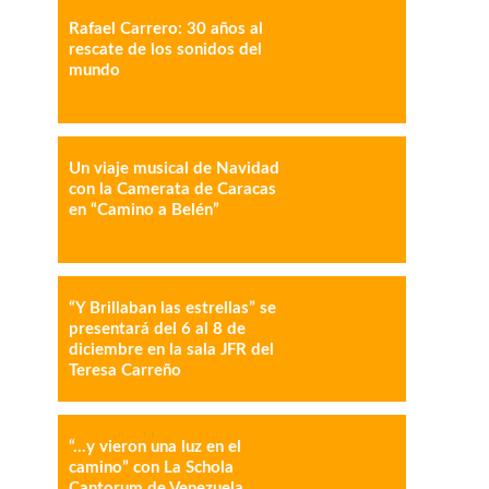
Rafael Carrero: 30 años al
IMPRESIÓN
COPY URL
rescate de los sonidos del
mundo
Un viaje musical de Navidad
con la Camerata de Caracas
en “Camino a Belén”
“Y Brillaban las estrellas” se
presentará del 6 al 8 de
diciembre en la sala JFR del
Teresa Carreño
“…y vieron una luz en el
camino” con La Schola
Cantorum de Venezuela