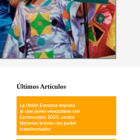
Últimos Artículos
La Unión Europea impulsa
al cine joven venezolano con
Cortoscopio 2025: contar
historias breves con poder
transformador