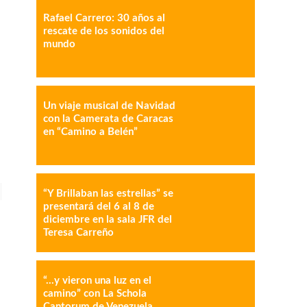
Rafael Carrero: 30 años al
rescate de los sonidos del
mundo
Un viaje musical de Navidad
IMPRESIÓN
COPY URL
con la Camerata de Caracas
en “Camino a Belén”
“Y Brillaban las estrellas” se
presentará del 6 al 8 de
diciembre en la sala JFR del
Teresa Carreño
“…y vieron una luz en el
camino” con La Schola
Cantorum de Venezuela