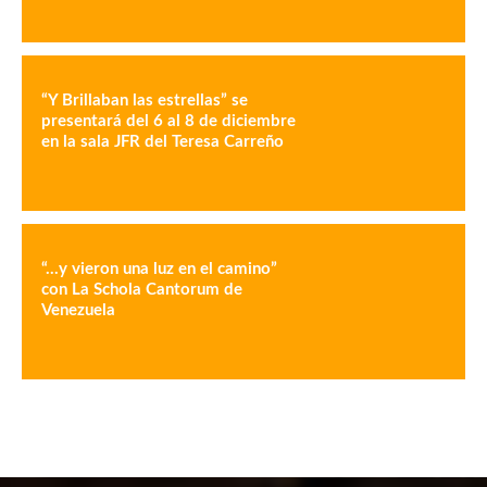
“Y Brillaban las estrellas” se
presentará del 6 al 8 de diciembre
en la sala JFR del Teresa Carreño
“…y vieron una luz en el camino”
con La Schola Cantorum de
Venezuela