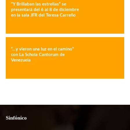
“Y Brillaban las estrellas” se
presentará del 6 al 8 de diciembre
en la sala JFR del Teresa Carreño
“…y vieron una luz en el camino”
con La Schola Cantorum de
Venezuela
Sinfónico