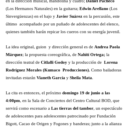
en la dirección musical, mandolina y cuatro;
Daniel Pacheco
(Los Hermanos Naturales) en la guitarra;
Edwin Arellano
(Los
Sinvergüenzas) en el bajo y
Javier Suárez
en la percusión, este
último acompañado por un puñado de adolescentes del elenco,
quienes también harán repicar los cueros con su energía juvenil.
La idea original, guion y dirección general es de
Andrea Paola
Márquez
; la propuesta coreográfica, de
Nahití Ortega;
la
dirección teatral de
Citlalli Godoy
y la producción de
Lorena
Rodríguez Morales (Kumaco Producciones).
Como bailadoras
invitadas estarán
Vianeth García
y
Sheila Mata
.
La cita es entonces, el próximo
domingo 19 de junio a las
4:00pm
, en la Sala de Conciertos del Centro Cultural BOD, que
servirá como escenario a
Las tierras del tambor
, un espectáculo
de adolescentes para adolescentes patrocinado por Fundación
Bigott, Cacao de Origen y Fogones y banderas; junto a la alianza