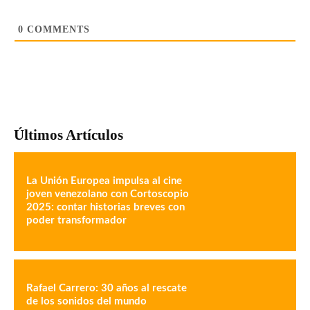
0
COMMENTS
Últimos Artículos
La Unión Europea impulsa al cine
joven venezolano con Cortoscopio
2025: contar historias breves con
poder transformador
Rafael Carrero: 30 años al rescate
de los sonidos del mundo