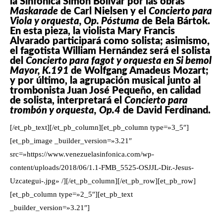
la Sinfónica Simón Bolívar por las obras
Maskarade
de Carl Nielsen y el
Concierto para
Viola y orquesta, Op. Póstuma
de Bela Bártok.
En esta pieza, la violista Mary Francis
Alvarado participará como solista; asimismo,
el fagotista William Hernández será el solista
del
Concierto para fagot y orquesta en Si bemol
Mayor, K.191
de Wolfgang Amadeus Mozart;
y por último, la agrupación musical junto al
trombonista Juan José Pequeño, en calidad
de solista, interpretará el
Concierto para
trombón y orquesta,
Op.4
de David Ferdinand.
[/et_pb_text][/et_pb_column][et_pb_column type=»3_5″]
[et_pb_image _builder_version=»3.21″
src=»https://www.venezuelasinfonica.com/wp-
content/uploads/2018/06/1.1-FMB_5525-OSJJL-Dir.-Jesus-
Uzcategui-.jpg» /][/et_pb_column][/et_pb_row][et_pb_row]
[et_pb_column type=»2_5″][et_pb_text
_builder_version=»3.21″]