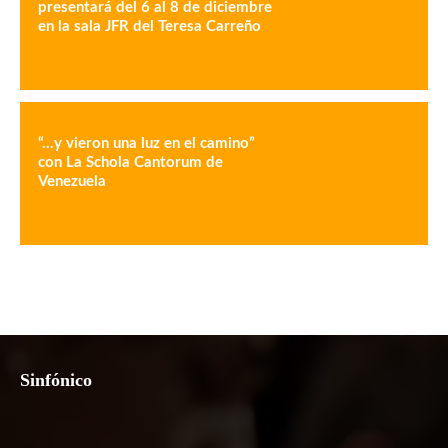
presentará del 6 al 8 de diciembre
en la sala JFR del Teresa Carreño
“…y vieron una luz en el camino”
con La Schola Cantorum de
Venezuela
Sinfónico