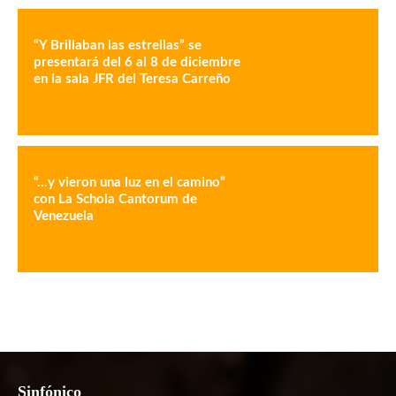
“Y Brillaban las estrellas” se
presentará del 6 al 8 de diciembre
en la sala JFR del Teresa Carreño
“…y vieron una luz en el camino”
con La Schola Cantorum de
Venezuela
Sinfónico