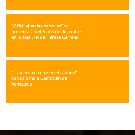
“Y Brillaban las estrellas” se
presentará del 6 al 8 de diciembre
en la sala JFR del Teresa Carreño
“…y vieron una luz en el camino”
con La Schola Cantorum de
Venezuela