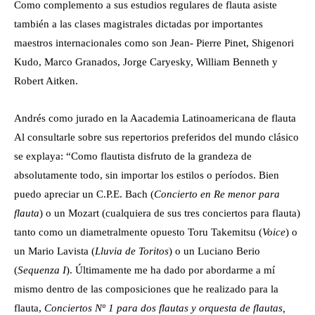
Como complemento a sus estudios regulares de flauta asiste
también a las clases magistrales dictadas por importantes
maestros internacionales como son Jean- Pierre Pinet, Shigenori
Kudo, Marco Granados, Jorge Caryesky, William Benneth y
Robert Aitken.
Andrés como jurado en la Aacademia Latinoamericana de flauta
Al consultarle sobre sus repertorios preferidos del mundo clásico
se explaya: “Como flautista disfruto de la grandeza de
absolutamente todo, sin importar los estilos o períodos. Bien
puedo apreciar un C.P.E. Bach (
Concierto en Re menor para
flauta
) o un Mozart (cualquiera de sus tres conciertos para flauta)
tanto como un diametralmente opuesto Toru Takemitsu (
Voice
) o
un Mario Lavista (
Lluvia de Toritos
) o un Luciano Berio
(
Sequenza I
). Últimamente me ha dado por abordarme a mí
mismo dentro de las composiciones que he realizado para la
flauta,
Conciertos Nº 1 para dos flautas y orquesta de flautas,