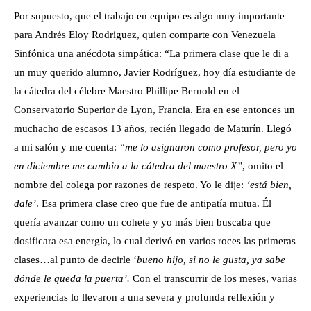
Por supuesto, que el trabajo en equipo es algo muy importante
para Andrés Eloy Rodríguez, quien comparte con Venezuela
Sinfónica una anécdota simpática: “La primera clase que le di a
un muy querido alumno, Javier Rodríguez, hoy día estudiante de
la cátedra del célebre Maestro Phillipe Bernold en el
Conservatorio Superior de Lyon, Francia. Era en ese entonces un
muchacho de escasos 13 años, recién llegado de Maturín. Llegó
a mi salón y me cuenta:
“me lo asignaron como profesor, pero yo
en diciembre me cambio a la cátedra del maestro X”
, omito el
nombre del colega por razones de respeto. Yo le dije:
‘está bien,
dale’
. Esa primera clase creo que fue de antipatía mutua. Él
quería avanzar como un cohete y yo más bien buscaba que
dosificara esa energía, lo cual derivó en varios roces las primeras
clases…al punto de decirle ‘
bueno hijo, si no le gusta, ya sabe
dónde le queda la puerta’.
Con el transcurrir de los meses, varias
experiencias lo llevaron a una severa y profunda reflexión y