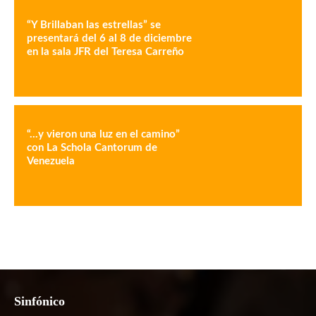
“Y Brillaban las estrellas” se
presentará del 6 al 8 de diciembre
en la sala JFR del Teresa Carreño
“…y vieron una luz en el camino”
con La Schola Cantorum de
Venezuela
Sinfónico