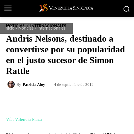
NOTICIAS
INTERNACIONALES
Inicio
Noticias
Internacionales
Andris Nelsons, destinado a
convertirse por su popularidad
en el justo sucesor de Simon
Rattle
4 de septiembre de 2012
By
Patricia Aloy
FACEBOOK
X
WHATSAPP
Vía: Valencia Plaza