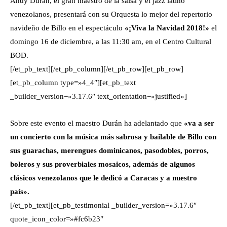
Andy Durán, el gran maestro de la salsa y el jazz latino
venezolanos, presentará con su Orquesta lo mejor del repertorio
navideño de Billo en el espectáculo
«¡Viva la Navidad 2018!»
el
domingo 16 de diciembre, a las 11:30 am, en el Centro Cultural
BOD.
[/et_pb_text][/et_pb_column][/et_pb_row][et_pb_row]
[et_pb_column type=»4_4″][et_pb_text
_builder_version=»3.17.6″ text_orientation=»justified»]
Sobre este evento el maestro Durán ha adelantado que
«va a ser
un concierto con la música más sabrosa y bailable de Billo con
sus guarachas, merengues dominicanos, pasodobles, porros,
boleros y sus proverbiales mosaicos, además de algunos
clásicos venezolanos que le dedicó a Caracas y a nuestro
país».
[/et_pb_text][et_pb_testimonial _builder_version=»3.17.6″
quote_icon_color=»#fc6b23″