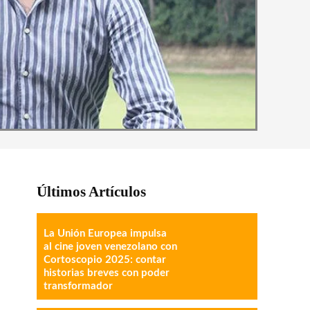
Últimos Artículos
La Unión Europea impulsa
al cine joven venezolano con
Cortoscopio 2025: contar
historias breves con poder
transformador