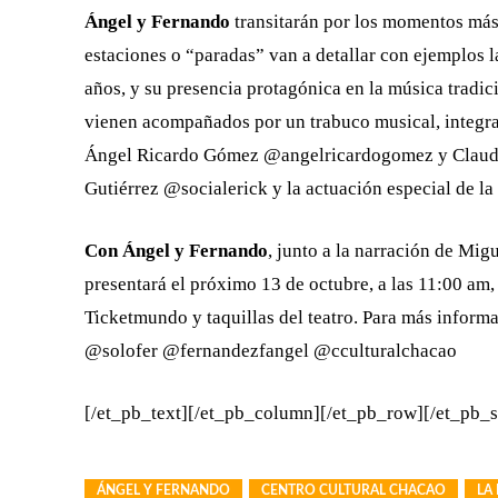
Ángel y Fernando
transitarán por los momentos más i
estaciones o “paradas” van a detallar con ejemplos la
años, y su presencia protagónica en la música tradi
vienen acompañados por un trabuco musical, integrado
Ángel Ricardo Gómez @angelricardogomez y Claudia 
Gutiérrez @socialerick y la actuación especial de l
Con Ángel y Fernando
, junto a la narración de Mig
presentará el próximo 13 de octubre, a las 11:00 am,
Ticketmundo y taquillas del teatro. Para más inform
@solofer @fernandezfangel @cculturalchacao
[/et_pb_text][/et_pb_column][/et_pb_row][/et_pb_s
ÁNGEL Y FERNANDO
CENTRO CULTURAL CHACAO
LA