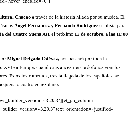
fied» hover_enabled=»0″]
ltural Chacao
a través de la historia hilada por su música. El
músicos
Ángel Fernández y Fernando Rodríguez
se alista para
ia del Cuatro Suena Así
, el próximo
13 de octubre, a las 11:00
utor
Miguel Delgado Estévez,
nos paseará por toda la
iglo XVI en Europa, cuando sus ancestros cordófonos eran los
es. Estos instrumentos, tras la llegada de los españoles, se
 pequeña o cuatro venezolano.
ow _builder_version=»3.29.3″][et_pb_column
_builder_version=»3.29.3″ text_orientation=»justified»