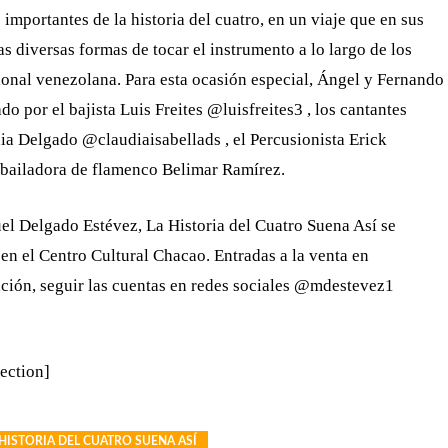
mportantes de la historia del cuatro, en un viaje que en sus
s diversas formas de tocar el instrumento a lo largo de los
cional venezolana. Para esta ocasión especial, Ángel y Fernando
 por el bajista Luis Freites @luisfreites3 , los cantantes
Delgado @claudiaisabellads , el Percusionista Erick
a bailadora de flamenco Belimar Ramírez.
uel Delgado Estévez, La Historia del Cuatro Suena Así se
 en el Centro Cultural Chacao. Entradas a la venta en
ación, seguir las cuentas en redes sociales @mdestevez1
ection]
 HISTORIA DEL CUATRO SUENA ASÍ