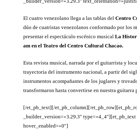
_builder_version=»3.29.3″ text_orientation=»justi
El cuatro venezolano llega a las tablas del
Centro Cu
dúo de cuatristas venezolanos conformado por los 
presentar el espectáculo escénico musical
La Histor
am en el Teatro del Centro Cultural Chacao.
Esta revista musical, narrada por el guitarrista y loc
trayectoria del instrumento nacional, a partir del s
instrumentos acompañantes de los juglares y trovador
transformaron hasta convertirse en nuestra guitarra
[/et_pb_text][/et_pb_column][/et_pb_row][et_pb_r
_builder_version=»3.29.3″ type=»4_4″][et_pb_text 
hover_enabled=»0″]