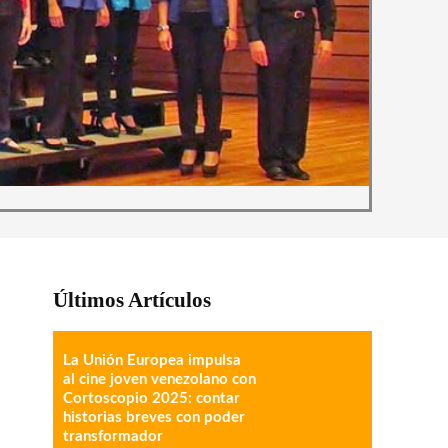
Últimos Artículos
La Unión Europea impulsa
al cine joven venezolano con
Cortoscopio 2025: contar
historias breves con poder
transformador