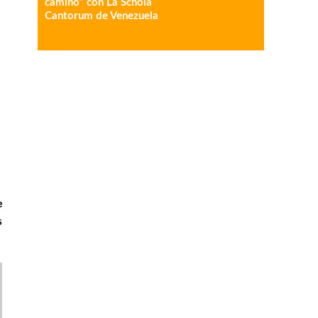
camino” con La Schola
Cantorum de Venezuela
e
s