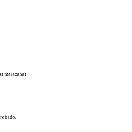
WHATSAPP
TELEGRAM
EMAIL
st maracana)
probado.