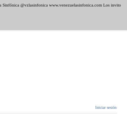
ela Sinfónica @vzlasinfonica www.venezuelasinfonica.com Los invito
Iniciar sesión