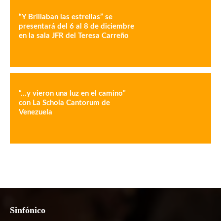
“Y Brillaban las estrellas” se
presentará del 6 al 8 de diciembre
en la sala JFR del Teresa Carreño
“…y vieron una luz en el camino”
con La Schola Cantorum de
Venezuela
Sinfónico