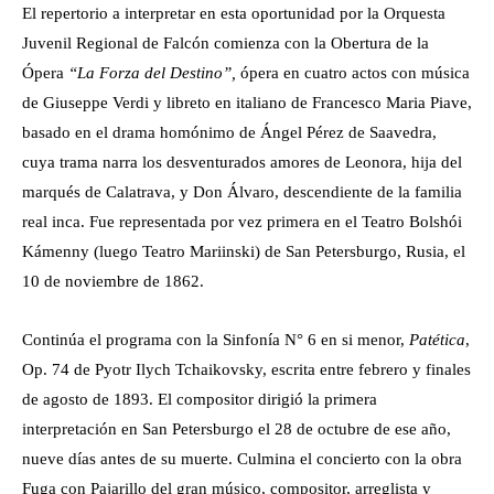
El repertorio a interpretar en esta oportunidad por la Orquesta
Juvenil Regional de Falcón comienza con la Obertura de la
Ópera
“La Forza del Destino”,
ópera en cuatro actos con música
de Giuseppe Verdi y libreto en italiano de Francesco Maria Piave,
basado en el drama homónimo de Ángel Pérez de Saavedra,
cuya trama narra los desventurados amores de Leonora, hija del
marqués de Calatrava, y Don Álvaro, descendiente de la familia
real inca. Fue representada por vez primera en el Teatro Bolshói
Kámenny (luego Teatro Mariinski) de San Petersburgo, Rusia, el
10 de noviembre de 1862.
Continúa el programa con la Sinfonía N° 6 en si menor,
Patética
,
Op. 74 de
Pyotr Ilych Tchaikovsky
, escrita entre febrero y finales
de agosto de 1893. El compositor dirigió la primera
interpretación en San Petersburgo el 28 de octubre de ese año,
nueve días antes de su muerte. Culmina el concierto con la obra
Fuga con Pajarillo del gran músico, compositor, arreglista y