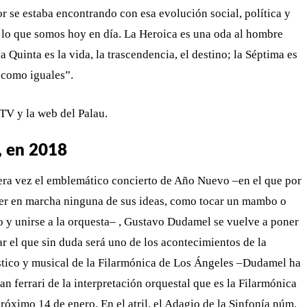
 se estaba encontrando con esa evolución social, política y
e lo que somos hoy en día. La Heroica es una oda al hombre
Quinta es la vida, la trascendencia, el destino; la Séptima es
 como iguales”.
TV y la web del Palau.
i, en 2018
mera vez el emblemático concierto de Año Nuevo –en el que por
ner en marcha ninguna de sus ideas, como tocar un mambo o
to y unirse a la orquesta– , Gustavo Dudamel se vuelve a poner
ar el que sin duda será uno de los acontecimientos de la
ístico y musical de la Filarmónica de Los Ángeles –Dudamel ha
 ferrari de la interpretación orquestal que es la Filarmónica
róximo 14 de enero. En el atril, el Adagio de la Sinfonía núm.