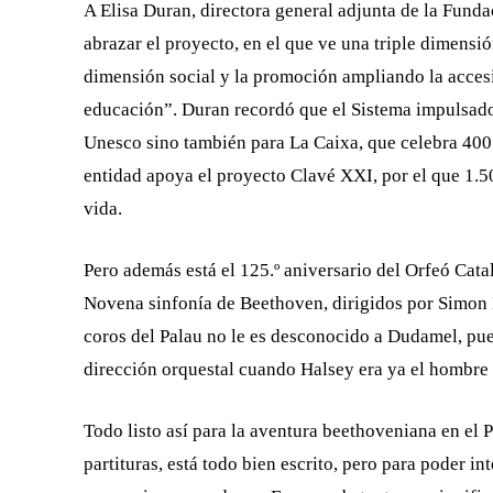
A Elisa Duran, directora general adjunta de la Fund
abrazar el proyecto, en el que ve una triple dimensi
dimensión social y la promoción ampliando la accesib
educación”. Duran recordó que el Sistema impulsado 
Unesco sino también para La Caixa, que celebra 400 c
entidad apoya el proyecto Clavé XXI, por el que 1.50
vida.
Pero además está el 125.º aniversario del Orfeó Catal
Novena sinfonía de Beethoven, dirigidos por Simon H
coros del Palau no le es desconocido a Dudamel, pues
dirección orquestal cuando Halsey era ya el hombre al
Todo listo así para la aventura beethoveniana en e
partituras, está todo bien escrito, pero para poder i