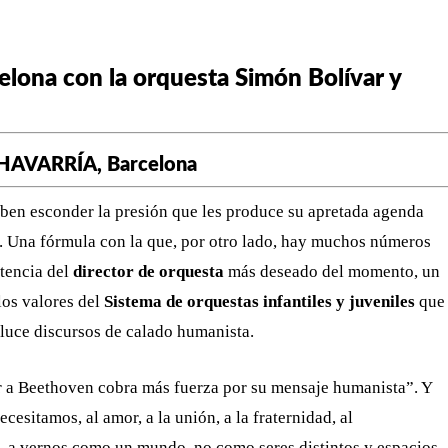
celona con la orquesta Simón Bolívar y
CHAVARRÍA,
Barcelona
ben esconder la presión que les produce su apretada agenda
as. Una fórmula con la que, por otro lado, hay muchos números
stencia del
director de orquesta
más deseado del momento, un
os valores del
Sistema de orquestas infantiles y juveniles
que
luce discursos de calado humanista.
ar a Beethoven cobra más fuerza por su mensaje humanista”. Y
esitamos, al amor, a la unión, a la fraternidad, al
 a vernos como un mundo, no como seres distintos y espacios