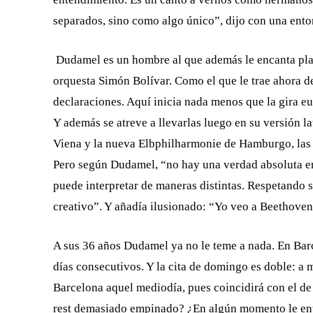
separados, sino como algo único”, dijo con una ento
Dudamel es un hombre al que además le encanta plant
orquesta Simón Bolívar. Como el que le trae ahora de
declaraciones. Aquí inicia nada menos que la gira eu
Y además se atreve a llevarlas luego en su versión l
Viena y la nueva Elbphilharmonie de Hamburgo, las o
Pero según Dudamel, “no hay una verdad absoluta e
puede interpretar de maneras distintas. Respetando s
creativo”. Y añadía ilusionado: “Yo veo a Beethoven
A sus 36 años Dudamel ya no le teme a nada. En Barc
días consecutivos. Y la cita de domingo es doble: a
Barcelona aquel mediodía, pues coincidirá con el de 
rest demasiado empinado? ¿En algún momento le entr