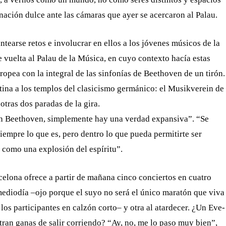
nación dulce ante las cámaras que ayer se acercaron al Palau.
earse retos e involucrar en ellos a los jóvenes músicos de la
 vuelta al Palau de la Música, en cuyo contexto hacía estas
ropea con la integral de las sinfonías de Beethoven de un tirón.
atina a los templos del clasicismo germánico: el Musikverein de
tras dos paradas de la gira.
n Beethoven, simplemente hay una verdad expansiva”. “Se
iempre lo que es, pero dentro lo que pueda permitirte ser
 como una explosión del espíritu”.
elona ofrece a partir de mañana cinco conciertos en cuatro
 mediodía –ojo porque el suyo no será el único maratón que viva
los participantes en calzón corto– y otra al atardecer. ¿Un Eve­
an ganas de salir corriendo? “Ay, no, me lo paso muy bien”,