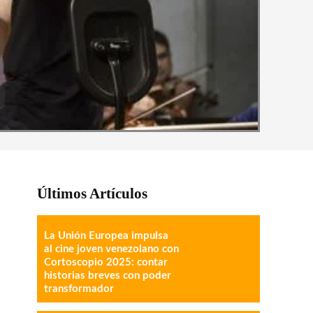
Últimos Artículos
La Unión Europea impulsa
al cine joven venezolano con
Cortoscopio 2025: contar
historias breves con poder
transformador
IMPRESIÓN
COPY URL