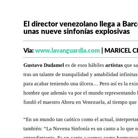
El director venezolano llega a Bar
unas nueve sinfonías explosivas
Vía:
www.lavanguardia.com
| MARICEL 
Gustavo Dudamel
es de esos hábiles
artistas
que sa
tras un talante de tranquilidad y amabilidad infinit
para acabar teniendo una úlcera… Pero así es la exi
hombre que además va por el mundo representando l
fundó el maestro Abreu en Venezuela, al tiempo que 
“En un mundo tan caótico como el actual, interpret
también: “La Novena Sinfonía es un canto a lo que nec
entendimiento. Es un canto a vernos como hermanos,