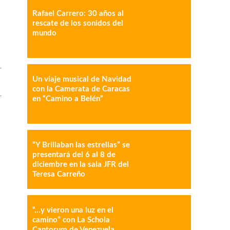
Rafael Carrero: 30 años al
rescate de los sonidos del
mundo
Un viaje musical de Navidad
con la Camerata de Caracas
en “Camino a Belén”
“Y Brillaban las estrellas” se
presentará del 6 al 8 de
diciembre en la sala JFR del
Teresa Carreño
“…y vieron una luz en el
camino” con La Schola
Cantorum de Venezuela