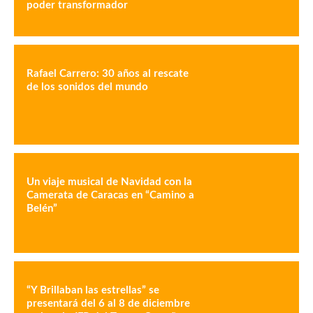
Un viaje musical de Navidad con la
Camerata de Caracas en “Camino a
Belén”
“Y Brillaban las estrellas” se
presentará del 6 al 8 de diciembre
en la sala JFR del Teresa Carreño
“…y vieron una luz en el camino”
con La Schola Cantorum de
Venezuela