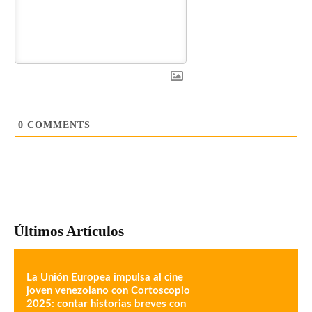
Últimos Artículos
La Unión Europea impulsa al cine
joven venezolano con Cortoscopio
2025: contar historias breves con
poder transformador
Rafael Carrero: 30 años al rescate
de los sonidos del mundo