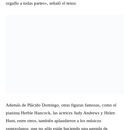
orgullo a todas partes», señaló el tenor.
Además de Plácido Domingo, otras figuras famosas, como el
pianista Herbie Hancock, las actrices Judy Andrews y Helen
Hunt, entre otros, también aplaudieron a los músicos
venezolanos, que no sólo están haciendo una agenda de
conciertos de Beethoven sino también visitando sitios donde
niños y jóvenes, inscritos en un programa inspirado en El
Sistema están descubriendo la música como lo hicieron ellos
cuando apenas eran unos niños.
Los grupos de música de cámara de la orquesta se están
presentado en otros espacios de la ciudad, revelando al público
que en Venezuela han crecido una generación de músicos que