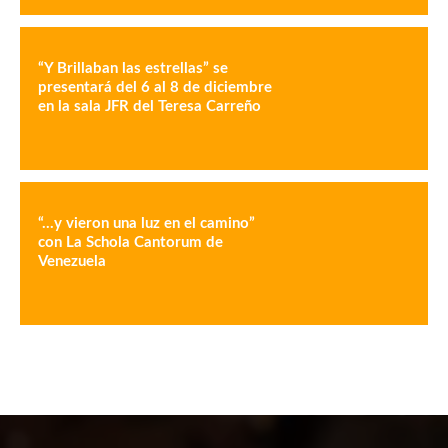
“Y Brillaban las estrellas” se
presentará del 6 al 8 de diciembre
en la sala JFR del Teresa Carreño
“…y vieron una luz en el camino”
con La Schola Cantorum de
Venezuela