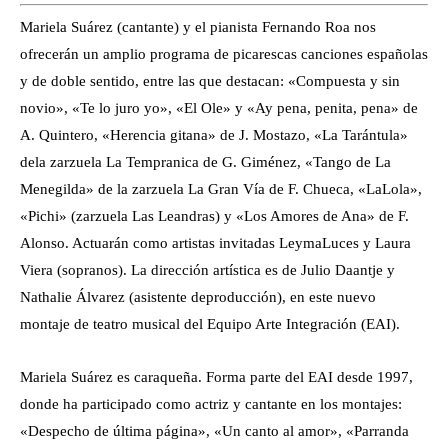
Mariela Suárez (cantante) y el pianista Fernando Roa nos
ofrecerán un amplio programa de picarescas canciones españolas
y de doble sentido, entre las que destacan: «Compuesta y sin
novio», «Te lo juro yo», «El Ole» y «Ay pena, penita, pena» de
A. Quintero, «Herencia gitana» de J. Mostazo, «La Tarántula»
dela zarzuela La Tempranica de G. Giménez, «Tango de La
Menegilda» de la zarzuela La Gran Vía de F. Chueca, «LaLola»,
«Pichi» (zarzuela Las Leandras) y «Los Amores de Ana» de F.
Alonso. Actuarán como artistas invitadas LeymaLuces y Laura
Viera (sopranos). La dirección artística es de Julio Daantje y
Nathalie Álvarez (asistente deproducción), en este nuevo
montaje de teatro musical del Equipo Arte Integración (EAI).
Mariela Suárez es caraqueña. Forma parte del EAI desde 1997,
donde ha participado como actriz y cantante en los montajes:
«Despecho de última página», «Un canto al amor», «Parranda