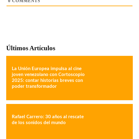
0
COMMENTS
Últimos Artículos
La Unión Europea impulsa al cine
joven venezolano con Cortoscopio
2025: contar historias breves con
poder transformador
Rafael Carrero: 30 años al rescate
de los sonidos del mundo