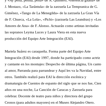
y «Ay pena, penita, pena» de A. Quintero, «Herencia gitana» de
J. Mostazo, «La Tarántula» de la zarzuela La Tempranica de G.
Giménez, «Tango de La Menegilda» de la zarzuela La Gran Vía
de F. Chueca, «La Lola», «Pichi» (zarzuela Las Leandras) y «Los
Amores de Ana» de F. Alonso. Actuarán como artistas invitadas
las sopranos Leyma Luces y Laura Viera en esta nueva
producción del Equipo Arte Integración (EAI).
Mariela Suárez es caraqueña. Forma parte del Equipo Arte
Integración (EAI) desde 1997, donde ha participado como actriz
y cantante en los montajes: Despecho de última página, Un canto
al amor, Parranda para parrandear y Aquí les va la Navidad, entre
otros. También realizó para EAI la dirección escénica y
dramaturgia de Cuentos de espanto del siglo que se nos fue, Cien
años en una noche, La Canción de Caracas y Zarzuela para
celebrar. Docente de teatro para niños y directora del grupo
Cronos (para adultos mayores) en el Museo Alejandro Otero.