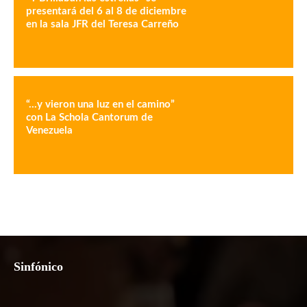
presentará del 6 al 8 de diciembre
en la sala JFR del Teresa Carreño
“…y vieron una luz en el camino”
con La Schola Cantorum de
Venezuela
Sinfónico