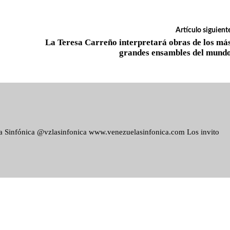
Artículo siguient
La Teresa Carreño interpretará obras de los má
grandes ensambles del mund
ela Sinfónica @vzlasinfonica www.venezuelasinfonica.com Los invito