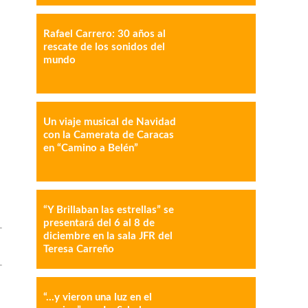
Rafael Carrero: 30 años al
rescate de los sonidos del
mundo
IMPRESIÓN
COPY URL
Un viaje musical de Navidad
con la Camerata de Caracas
en “Camino a Belén”
“Y Brillaban las estrellas” se
presentará del 6 al 8 de
diciembre en la sala JFR del
Teresa Carreño
“…y vieron una luz en el