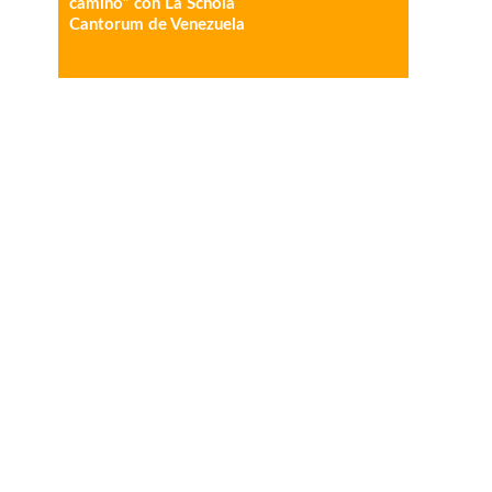
camino” con La Schola
Cantorum de Venezuela