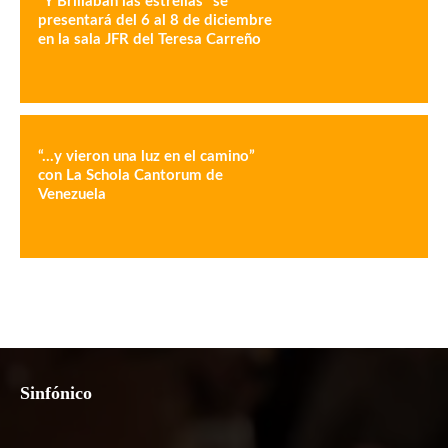
“Y Brillaban las estrellas” se
presentará del 6 al 8 de diciembre
en la sala JFR del Teresa Carreño
“…y vieron una luz en el camino”
con La Schola Cantorum de
Venezuela
Sinfónico