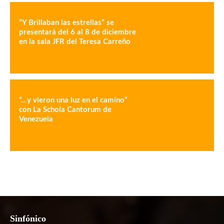
“Y Brillaban las estrellas” se
presentará del 6 al 8 de diciembre
en la sala JFR del Teresa Carreño
“…y vieron una luz en el camino”
con La Schola Cantorum de
Venezuela
Sinfónico