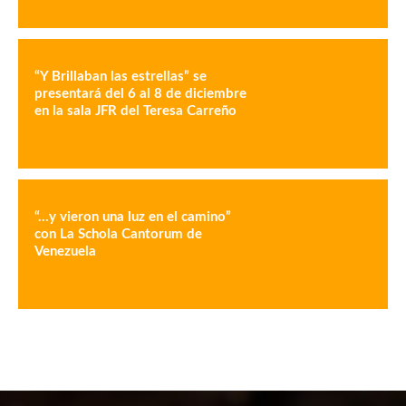
“Y Brillaban las estrellas” se
presentará del 6 al 8 de diciembre
en la sala JFR del Teresa Carreño
“…y vieron una luz en el camino”
con La Schola Cantorum de
Venezuela