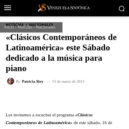
NOTICIAS
NACIONALES
Inicio
Noticias
Nacionales
«Clásicos Contemporáneos de
Latinoamérica» este Sábado
dedicado a la música para
piano
15 de marzo de 2013
By
Patricia Aloy
FACEBOOK
X
WHATSAPP
Los invitamos a escuchar el programa
«Clásicos
Contemporáneos de Latinoamérica»
de este sábado, 16 de