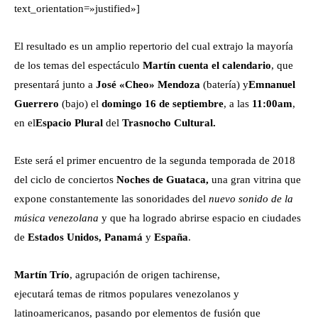
text_orientation=»justified»]
El resultado es un amplio repertorio del cual extrajo la mayoría
de los temas del espectáculo
Martín cuenta el calendario
, que
presentará junto a
José «Cheo» Mendoza
(batería) y
Emnanuel
Guerrero
(bajo) el
domingo 16 de septiembre
, a las
11:00am
,
en el
Espacio Plural
del
Trasnocho Cultural.
Este será el primer encuentro de la segunda temporada de 2018
del ciclo de conciertos
Noches de Guataca,
una gran vitrina que
expone constantemente las sonoridades del
nuevo sonido de la
música venezolana
y que ha logrado abrirse espacio en ciudades
de
Estados Unidos, Panamá
y
España
.
Martín Trío
, agrupación de origen tachirense,
ejecutará temas de ritmos populares venezolanos y
latinoamericanos, pasando por elementos de fusión que