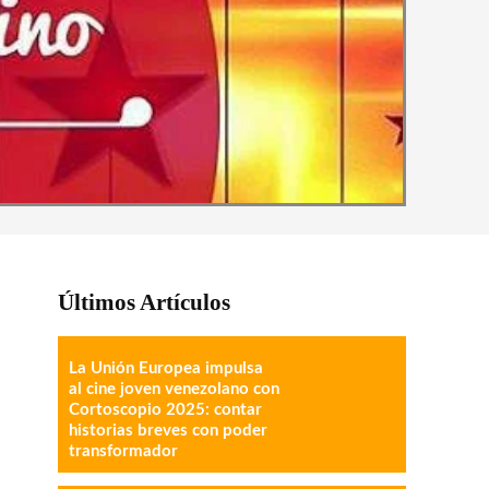
Últimos Artículos
La Unión Europea impulsa
al cine joven venezolano con
Cortoscopio 2025: contar
historias breves con poder
transformador