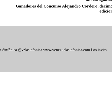
Artículo siguient
Ganadores del Concurso Alejandro Cordero, décim
edició
ela Sinfónica @vzlasinfonica www.venezuelasinfonica.com Los invito