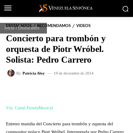
DESTACADOS
RECOMENDAMOS
VIDEOS
Inicio
Destacados
Concierto para trombón y
orquesta de Piotr Wróbel.
Solista: Pedro Carrero
19 de diciembre de 2014
By
Patricia Aloy
FACEBOOK
X
WHATSAPP
Vía: Canal FundaMusical
Estreno mundia del Concierto para trombón y oquesta del
compositor polaco Piotr Wróbel. Interpretada por Pedro Carrero