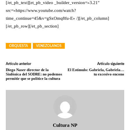
[/et_pb_text][et_pb_video _builder_version=»3.21″
src=»https://www.youtube.com/watch?
time_continue=45&v=gSxOmq8fu-E» /][/et_pb_column]
[/et_pb_row][/et_pb_section]
ORQUESTA
VENEZOLANOS
Artículo anterior
Artículo siguiente
Diego Naser director de la
El Estímulo: Gabriela, Gabriela…
Sinfónica del SODRE: no podemos
tu excesivo encono
permitir que se politice la cultura
Cultura NP