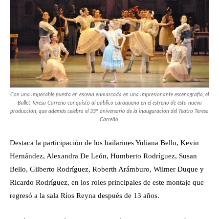
Con una impecable puesta en escena enmarcada en una impresionante escenografía, el
Ballet Teresa Carreño conquistó al público caraqueño en el estreno de esta nueva
producción, que además celebra el 33° aniversario de la inauguración del Teatro Teresa
Carreño.
Destaca la participación de los bailarines Yuliana Bello, Kevin
Hernández, Alexandra De León, Humberto Rodríguez, Susan
Bello, Gilberto Rodríguez, Roberth Arámburo, Wilmer Duque y
Ricardo Rodríguez, en los roles principales de este montaje que
regresó a la sala Ríos Reyna después de 13 años.