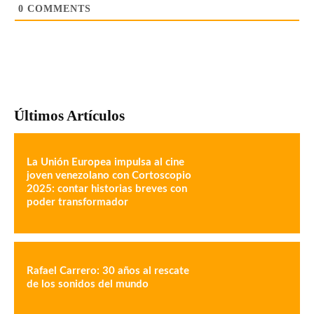
0
COMMENTS
Últimos Artículos
La Unión Europea impulsa al cine
joven venezolano con Cortoscopio
2025: contar historias breves con
poder transformador
Rafael Carrero: 30 años al rescate
de los sonidos del mundo