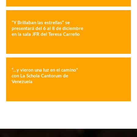
“Y Brillaban las estrellas” se
presentará del 6 al 8 de diciembre
en la sala JFR del Teresa Carreño
“…y vieron una luz en el camino”
con La Schola Cantorum de
Venezuela