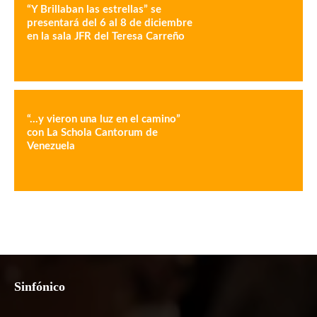
“Y Brillaban las estrellas” se
presentará del 6 al 8 de diciembre
en la sala JFR del Teresa Carreño
“…y vieron una luz en el camino”
con La Schola Cantorum de
Venezuela
Sinfónico