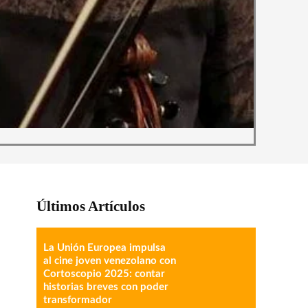
Últimos Artículos
La Unión Europea impulsa
al cine joven venezolano con
Cortoscopio 2025: contar
historias breves con poder
transformador