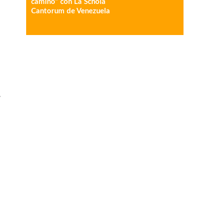
camino” con La Schola
Cantorum de Venezuela
.