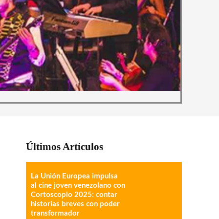
Últimos Artículos
La Unión Europea impulsa
al cine joven venezolano con
Cortoscopio 2025: contar
historias breves con poder
transformador