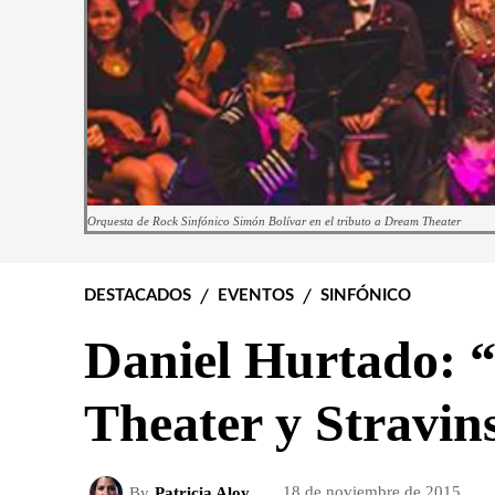
Orquesta de Rock Sinfónico Simón Bolívar en el tributo a Dream Theater
DESTACADOS
EVENTOS
SINFÓNICO
Daniel Hurtado: 
Theater y Stravin
By
Patricia Aloy
18 de noviembre de 2015