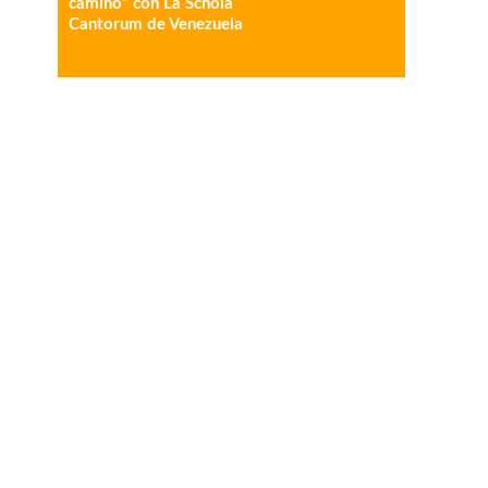
camino” con La Schola
Cantorum de Venezuela