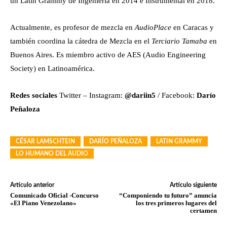
un Latin Grammy de Ingeniería en 2014 e Instrumental en 2018.
Actualmente, es profesor de mezcla en
AudioPlace
en Caracas y
también coordina la cátedra de Mezcla en el
Terciario Tamaba
en
Buenos Aires. Es miembro activo de AES (Audio Engineering
Society) en Latinoamérica.
Redes sociales
Twitter – Instagram:
@dariin5
/ Facebook:
Darío
Peñaloza
CÉSAR LAMSCHTEIN
DARÍO PEÑALOZA
LATIN GRAMMY
LO HUMANO DEL AUDIO
Artículo anterior
Artículo siguiente
Comunicado Oficial -Concurso
“Componiendo tu futuro” anuncia
«El Piano Venezolano»
los tres primeros lugares del
certamen