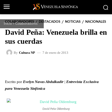
COLABORADORES
DESTACADOS
NOTICIAS
NACIONALES
Inicio
Colaboradores
David Peña: Venezuela brilla en
sus cuerdas
7 de enero de 2013
By
Cultura NP
FACEBOOK
X
WHATSAPP
Escrito por
Evelyn Navas Abdulkadir
|
Entrevista Exclusiva
para Venezuela Sinfónica
David Peña Oldemburg