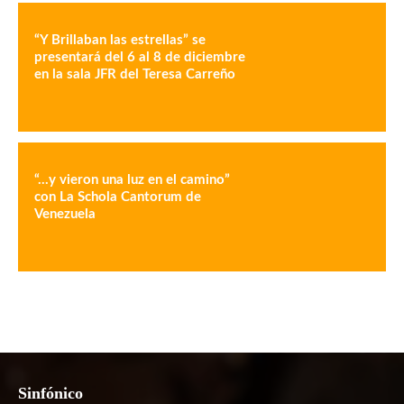
“Y Brillaban las estrellas” se
presentará del 6 al 8 de diciembre
en la sala JFR del Teresa Carreño
“…y vieron una luz en el camino”
con La Schola Cantorum de
Venezuela
Sinfónico