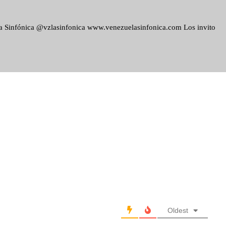
ela Sinfónica @vzlasinfonica www.venezuelasinfonica.com Los invito
Oldest