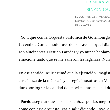
EL CONTRABAJISTA VENEZ
COMPARTIR, POR PRIMERA V
DE CARACAS
“Yo toqué con la Orquesta Sinfónica de Gotemburgo 
Juvenil de Caracas solo tuve dos ensayos hoy, el día
son alucinantes.Dietrich Paredes y yo nunca habíam
emocioné tanto que se me salieron las lágrimas. Nunc
En ese sentido, Ruiz estimó que la ejecución “magistr
enseñanza de la música”, y agregó: “nosotros en Ve
duro por lograr la calidad del movimiento musical d
“Puedo asegurar que si se hace un
tour
por las mejor
como con esta orquesta. Vas a salir diciendo: `oye, q