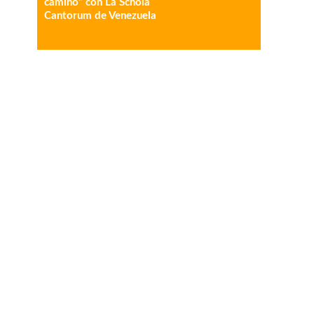
camino” con La Schola
Cantorum de Venezuela