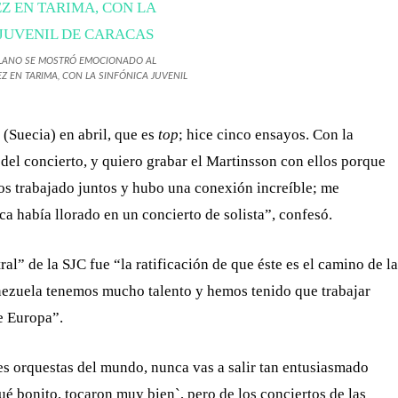
OLANO SE MOSTRÓ EMOCIONADO AL
EZ EN TARIMA, CON LA SINFÓNICA JUVENIL
(Suecia) en abril, que es
top
; hice cinco ensayos. Con la
 del concierto, y quiero grabar el Martinsson con ellos porque
os trabajado juntos y hubo una conexión increíble; me
a había llorado en un concierto de solista”, confesó.
al” de la SJC fue “la ratificación de que éste es el camino de la
nezuela tenemos mucho talento y hemos tenido que trabajar
e Europa”.
es orquestas del mundo, nunca vas a salir tan entusiasmado
ué bonito, tocaron muy bien`, pero de los conciertos de las