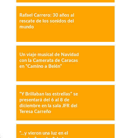
Rafael Carrero: 30 años al
rescate de los sonidos del
mundo
IMPRESIÓN
COPY URL
Un viaje musical de Navidad
con la Camerata de Caracas
en “Camino a Belén”
“Y Brillaban las estrellas” se
presentará del 6 al 8 de
diciembre en la sala JFR del
Teresa Carreño
“…y vieron una luz en el
l