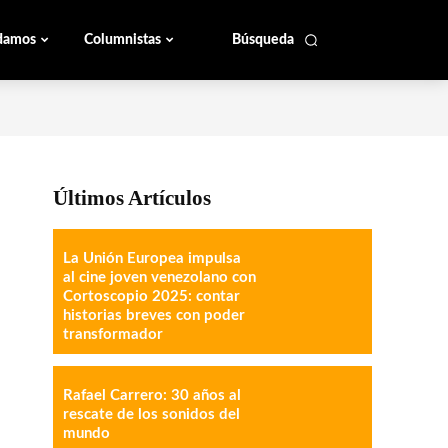
damos
Columnistas
Búsqueda
Últimos Artículos
La Unión Europea impulsa
al cine joven venezolano con
Cortoscopio 2025: contar
historias breves con poder
transformador
Rafael Carrero: 30 años al
rescate de los sonidos del
mundo