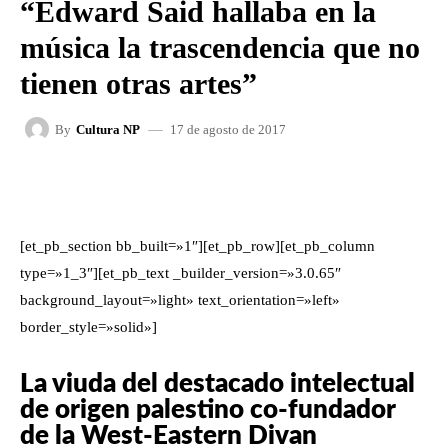
“Edward Said hallaba en la
música la trascendencia que no
tienen otras artes”
17 de agosto de 2017
By
Cultura NP
FACEBOOK
X
WHATSAPP
[et_pb_section bb_built=»1″][et_pb_row][et_pb_column
type=»1_3″][et_pb_text _builder_version=»3.0.65″
background_layout=»light» text_orientation=»left»
border_style=»solid»]
La viuda del destacado intelectual
de origen palestino co-fundador
de la West-Eastern Divan