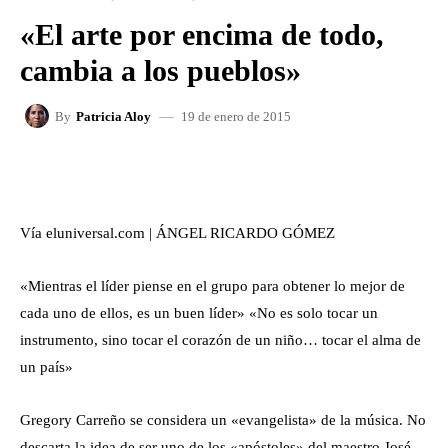
«El arte por encima de todo,
cambia a los pueblos»
19 de enero de 2015
By
Patricia Aloy
FACEBOOK
X
WHATSAPP
Vía eluniversal.com | ÁNGEL RICARDO GÓMEZ
«Mientras el líder piense en el grupo para obtener lo mejor de
cada uno de ellos, es un buen líder» «No es solo tocar un
instrumento, sino tocar el corazón de un niño… tocar el alma de
un país»
Gregory Carreño se considera un «evangelista» de la música. No
descarta la idea de ser uno de los «apóstoles» del maestro José