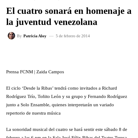
El cuatro sonará en homenaje a
la juventud venezolana
5 de febrero de 2014
By
Patricia Aloy
FACEBOOK
X
WHATSAPP
Prensa FCNM | Zaida Campos
El ciclo ‘Desde la Ribas’ tendrá como invitados a Richard
Rodríguez Trío, Toñito León y su grupo y Fernando Rodríguez
junto a Solo Ensamble, quienes interpretarán un variado
repertorio de nuestra música
La sonoridad musical del cuatro se hará sentir este sábado 8 de
febrero a las 6 pm en la Sala José Félix Ribas del Teatro Teresa