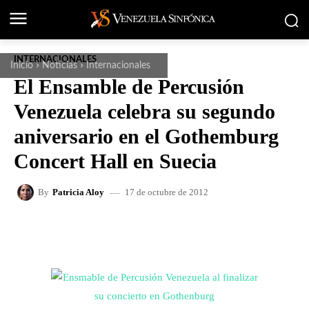
INTERNACIONALES
Inicio
Noticias
Internacionales
El Ensamble de Percusión
Venezuela celebra su segundo
aniversario en el Gothemburg
Concert Hall en Suecia
17 de octubre de 2012
By
Patricia Aloy
FACEBOOK
X
WHATSAPP