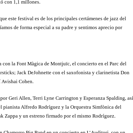
tó con 1,1 millones.
ue este festival es de los principales certámenes de jazz del
íamos de forma especial a su padre y sentimos aprecio por
 con la Font Màgica de Montjuïc, el concierto en el Parc del
ersticks; Jack DeJohnette con el saxofonista y clarinetista Don
í Avishai Cohen.
por Geri Allen, Terri Lyne Carrington y Esperanza Spalding, as
 pianista Alfredo Rodríguez y la Orquestra Simfònica del
nk Zappa y un estreno firmado por el mismo Rodríguez.
an Chamorro Big Band en un concierto en L’Auditori, con un