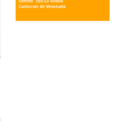
camino” con La Schola
Cantorum de Venezuela
s