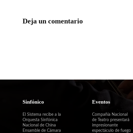
Deja un comentario
Sinfónico
Eventos
El Sistema recibe a la
Compañía Nacional
Orquesta Sinfónica
de Teatro presentará
Nacional de China
impresionante
Ensamble de Cámara
espectáculo de fuego