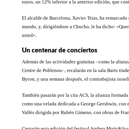
euros, un 12% inferior a la anterior edición, que con
El alcalde de Barcelona, Xavier Trias, ha remarcado q
mundo, y, dirigiéndose a Chucho, le ha dicho: «Quer
usted».
Un centenar de conciertos
Además de las actividades gratuitas –como la alianza
Centre de Poblenou–, recalarán en la sala Barts tind
Byron, y una semana después, el contrabajista israel
También pasarán por la cita ACS, la alianza formada 
como una velada dedicada a George Gershwin, con el
Vallès dirigida por Rubén Gimeno, con obras de Fra
Cerrarán esta edición del festival Andrea Motis&Jo