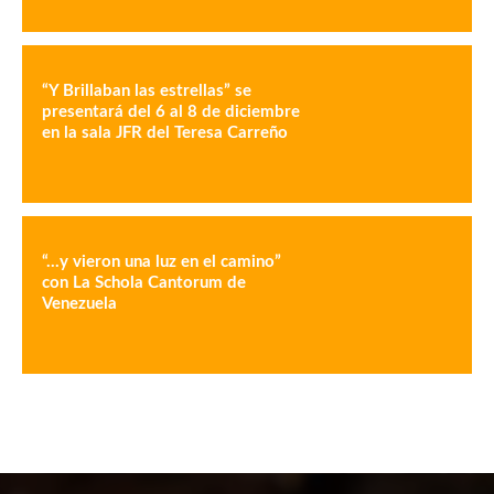
“Y Brillaban las estrellas” se
presentará del 6 al 8 de diciembre
en la sala JFR del Teresa Carreño
“…y vieron una luz en el camino”
con La Schola Cantorum de
Venezuela