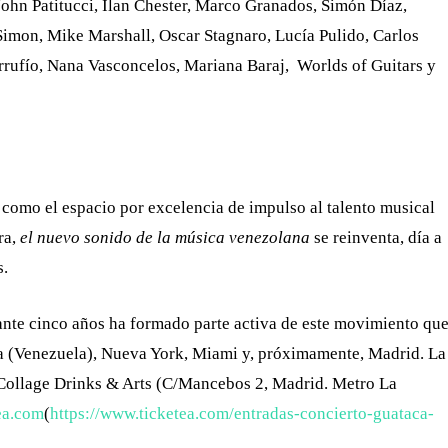
John Patitucci, Ilan Chester, Marco Granados, Simón Díaz,
imon, Mike Marshall, Oscar Stagnaro, Lucía Pulido, Carlos
rufío, Nana Vasconcelos, Mariana Baraj, Worlds of Guitars y
como el espacio por excelencia de impulso al talento musical
ra,
el nuevo sonido de la música venezolana
se reinventa, día a
s.
ante cinco años ha formado parte activa de este movimiento qu
ía (Venezuela), Nueva York, Miami y, próximamente, Madrid. La
en Collage Drinks & Arts (C/Mancebos 2, Madrid. Metro La
ea.com
(
https://www.ticketea.com/
entradas-concierto-guataca-