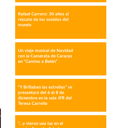
Rafael Carrero: 30 años al
rescate de los sonidos del
mundo
Un viaje musical de Navidad
IMPRESIÓN
COPY URL
con la Camerata de Caracas
en “Camino a Belén”
“Y Brillaban las estrellas” se
presentará del 6 al 8 de
diciembre en la sala JFR del
Teresa Carreño
“…y vieron una luz en el