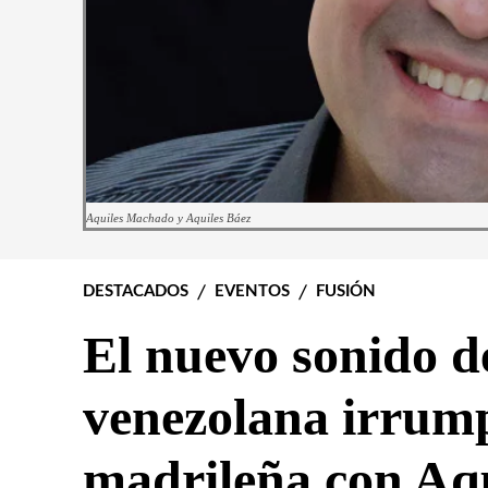
Aquiles Machado y Aquiles Báez
DESTACADOS
EVENTOS
FUSIÓN
El nuevo sonido d
venezolana irrump
madrileña con Aq