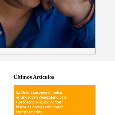
Últimos Artículos
La Unión Europea impulsa
al cine joven venezolano con
Cortoscopio 2025: contar
historias breves con poder
transformador