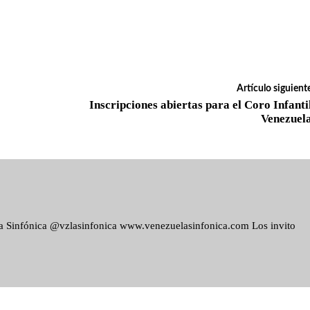
Artículo siguient
Inscripciones abiertas para el Coro Infanti
Venezuel
ela Sinfónica @vzlasinfonica www.venezuelasinfonica.com Los invito