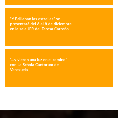
“Y Brillaban las estrellas” se
presentará del 6 al 8 de diciembre
en la sala JFR del Teresa Carreño
“…y vieron una luz en el camino”
con La Schola Cantorum de
Venezuela