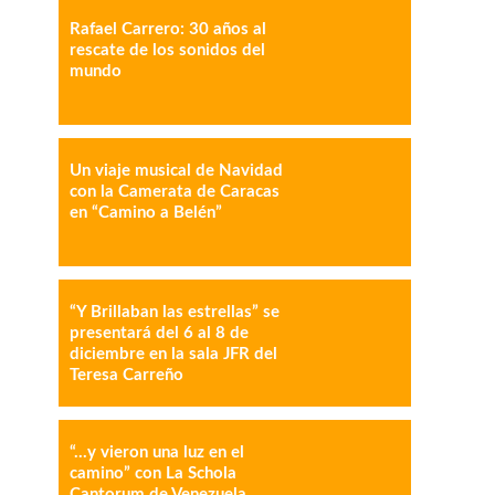
Rafael Carrero: 30 años al
IMPRESIÓN
COPY URL
rescate de los sonidos del
mundo
Un viaje musical de Navidad
con la Camerata de Caracas
en “Camino a Belén”
“Y Brillaban las estrellas” se
presentará del 6 al 8 de
diciembre en la sala JFR del
Teresa Carreño
“…y vieron una luz en el
camino” con La Schola
Cantorum de Venezuela