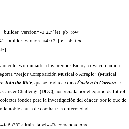
WHATSAPP
TELEGRAM
EMAIL
» _builder_version=»3.22″][et_pb_row
″ _builder_version=»4.0.2″][et_pb_text
ed»]
evamente es nominado a los premios Emmy, cuya ceremonia
categoría “Mejor Composición Musical o Arreglo” (Musical
bra
Join the Ride
, que se traduce como
Únete a la Carrera
. El
ins Cancer Challenge (DDC), auspiciada por el equipo de fútbol
olectar fondos para la investigación del cáncer, por lo que de
n la noble causa de combatir la enfermedad.
r=»#fc6b23″ admin_label=»Recomendación»