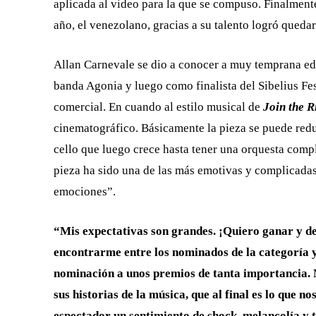
aplicada al video para la que se compuso. Finalment
año, el venezolano, gracias a su talento logró quedar
Allan Carnevale se dio a conocer a muy temprana ed
banda Agonia y luego como finalista del Sibelius F
comercial. En cuando al estilo musical de
Join the R
cinematográfico. Básicamente la pieza se puede redu
cello que luego crece hasta tener una orquesta compl
pieza ha sido una de las más emotivas y complicadas 
emociones”.
“Mis expectativas son grandes. ¡Quiero ganar y de
encontrarme entre los nominados de la categoría
nominación a unos premios de tanta importancia. 
sus historias de la música, que al final es lo que n
espectador un sentimiento de shock, melancolía y 