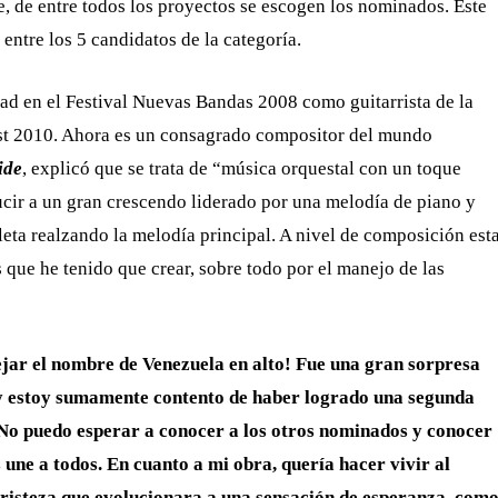
e, de entre todos los proyectos se escogen los nominados. Este
 entre los 5 candidatos de la categoría.
ad en el Festival Nuevas Bandas 2008 como guitarrista de la
est 2010. Ahora es un consagrado compositor del mundo
ide
, explicó que se trata de “música orquestal con un toque
cir a un gran crescendo liderado por una melodía de piano y
eta realzando la melodía principal. A nivel de composición est
que he tenido que crear, sobre todo por el manejo de las
jar el nombre de Venezuela en alto! Fue una gran sorpresa
 y estoy sumamente contento de haber logrado una segunda
No puedo esperar a conocer a los otros nominados y conocer
os une a todos. En cuanto a mi obra, quería hacer vivir al
tristeza que evolucionara a una sensación de esperanza, com