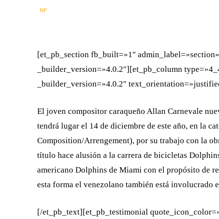
FACEBOOK
X
CUOTA
[et_pb_section fb_built=»1″ admin_label=»section
_builder_version=»4.0.2″][et_pb_column type=»4_4
_builder_version=»4.0.2″ text_orientation=»justifi
El joven compositor caraqueño Allan Carnevale nu
tendrá lugar el 14 de diciembre de este año, en la 
Composition/Arrengement), por su trabajo con la o
título hace alusión a la carrera de bicicletas Dolph
americano Dolphins de Miami con el propósito de rec
esta forma el venezolano también está involucrado e
[/et_pb_text][et_pb_testimonial quote_icon_colo