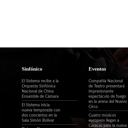
Sinfónico
Eventos
El Sistema recibe a la
Compañía Nacional
Orquesta Sinfónica
de Teatro presentará
Nacional de China
impresionante
Ensamble de Cámara
espectáculo de fuego
en la arena del Nuevo
El Sistema inicia
Circo
nueva temporada con
dos conciertos en la
Cuatro músicos
Sala Simón Bolívar
europeos llegan a
Caracas para la nueva