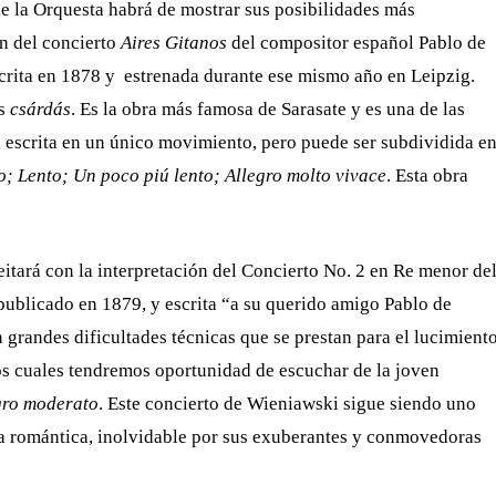
de la Orquesta habrá de mostrar sus posibilidades más
ón del concierto
Aires Gitanos
del compositor español Pablo de
scrita en 1878 y estrenada durante ese mismo año en Leipzig.
as
csárdás
. Es la obra más famosa de Sarasate y es una de las
tá escrita en un único movimiento, pero puede ser subdividida e
; Lento; Un poco piú lento; Allegro molto vivace
. Esta obra
eitará con la interpretación del Concierto No. 2 en Re menor de
ublicado en 1879, y escrita “a su querido amigo Pablo de
 grandes dificultades técnicas que se prestan para el lucimient
los cuales tendremos oportunidad de escuchar de la joven
gro moderato
. Este concierto de Wieniawski sigue siendo uno
ca romántica, inolvidable por sus exuberantes y conmovedoras