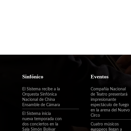
Sinfónico
Eventos
El Sistema recibe a la
Compañía Nacional
Orquesta Sinfónica
de Teatro presentará
Nacional de China
impresionante
Ensamble de Cámara
espectáculo de fuego
en la arena del Nuevo
El Sistema inicia
Circo
nueva temporada con
dos conciertos en la
Cuatro músicos
Sala Simón Bolívar
europeos llegan a