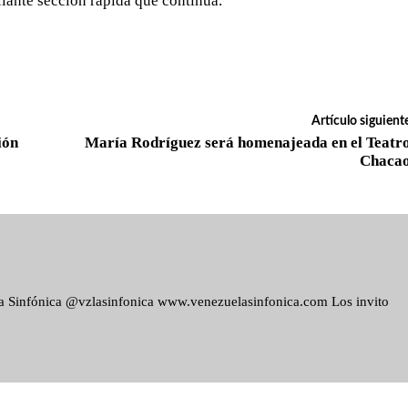
llante sección rápida que continúa.
Artículo siguient
ión
María Rodríguez será homenajeada en el Teatr
Chaca
ela Sinfónica @vzlasinfonica www.venezuelasinfonica.com Los invito