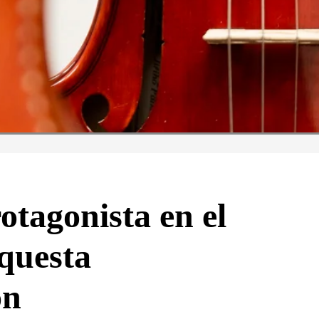
rotagonista en el
rquesta
ón