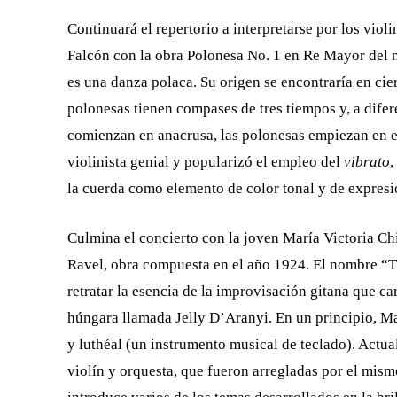
Continuará el repertorio a interpretarse por los viol
Falcón con la obra Polonesa No. 1 en Re Mayor del
es una danza polaca. Su origen se encontraría en cie
polonesas tienen compases de tres tiempos y, a dife
comienzan en anacrusa, las polonesas empiezan en e
violinista genial y popularizó el empleo del
vibrato
,
la cuerda como elemento de color tonal y de expresió
Culmina el concierto con la joven María Victoria Chi
Ravel, obra compuesta en el año 1924. El nombre “Tz
retratar la esencia de la improvisación gitana que ca
húngara llamada Jelly D’Aranyi. En un principio, Ma
y luthéal (un instrumento musical de teclado). Actu
violín y orquesta, que fueron arregladas por el mis