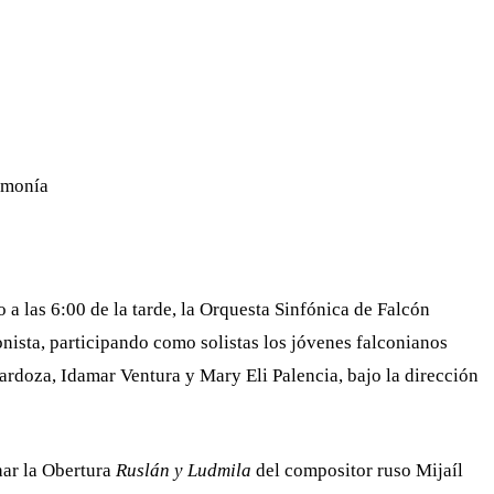
WHATSAPP
TELEGRAM
EMAIL
Armonía
 a las 6:00 de la tarde, la Orquesta Sinfónica de Falcón
onista, participando como solistas los jóvenes falconianos
rdoza, Idamar Ventura y Mary Eli Palencia, bajo la dirección
har la Obertura
Ruslán y Ludmila
del compositor ruso Mijaíl