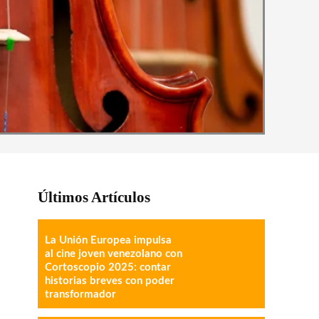
Últimos Artículos
La Unión Europea impulsa
al cine joven venezolano con
Cortoscopio 2025: contar
historias breves con poder
transformador