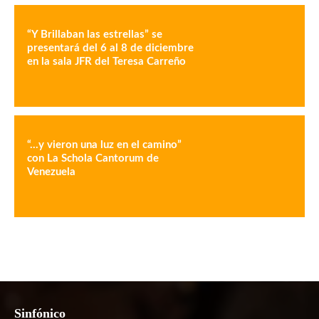
“Y Brillaban las estrellas” se
presentará del 6 al 8 de diciembre
en la sala JFR del Teresa Carreño
“…y vieron una luz en el camino”
con La Schola Cantorum de
Venezuela
Sinfónico