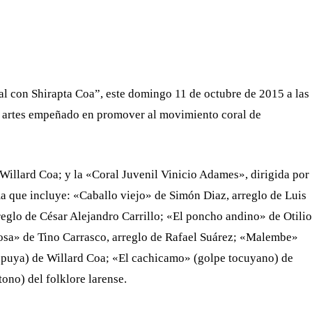
WHATSAPP
TELEGRAM
EMAIL
l con Shirapta Coa”, este domingo 11 de octubre de 2015 a las
as artes empeñado en promover al movimiento coral de
Willard Coa; y la «Coral Juvenil Vinicio Adames», dirigida por
 que incluye: «Caballo viejo» de Simón Diaz, arreglo de Luis
glo de César Alejandro Carrillo; «El poncho andino» de Otilio
osa» de Tino Carrasco, arreglo de Rafael Suárez; «Malembe»
e puya) de Willard Coa; «El cachicamo» (golpe tocuyano) de
ono) del folklore larense.