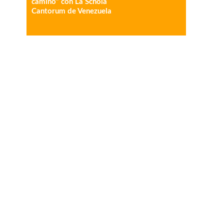
camino” con La Schola
Cantorum de Venezuela