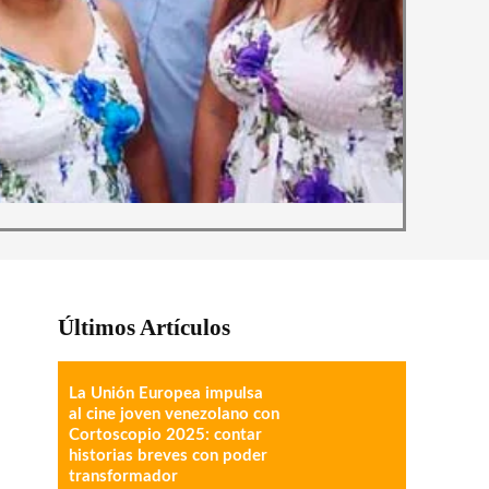
Últimos Artículos
La Unión Europea impulsa
al cine joven venezolano con
Cortoscopio 2025: contar
historias breves con poder
transformador