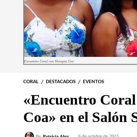
Encuentro Coral con Shirapta Coa
CORAL
DESTACADOS
EVENTOS
«Encuentro Coral
Coa» en el Salón 
By
Patricia Aloy
6 de octubre de 2015