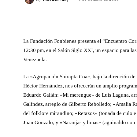
FACEBOOK
X
CUOTA
La Fundación Fonbienes presenta el “Encuentro Cora
12:30 pm, en el Salón Siglo XXI, un espacio para l
Venezuela.
La «Agrupación Shirapta Coa», bajo la dirección de 
Héctor Hernández, nos ofrecerán un amplio programa
Eduardo Galián; «Mi merengue» de Luis Laguna, arre
Galíndez, arreglo de Gilberto Rebolledo; «Amalia R
del folklore mirandino; «Retazos» (tonada de culo 
Juan Gonzalo; y «Naranjas y limas» (aguinaldo con t