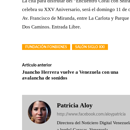
La cita para disfrutar del “Encuentro Coral con Shi
celebra su XXV Aniversario, será el domingo 11 de o
Av. Francisco de Miranda, entre La Carlota y Parqu
Dos Caminos. Entrada Libre.
FUNDACIÓN FONBIENES
SALÓN SIGLO XXI
Artículo anterior
Juancho Herrera vuelve a Venezuela con una
avalancha de sonidos
Patricia Aloy
http://www.facebook.com/aloypatricia
Directora del Noticiero Digital Venezu
a leerlo! Caracas, Venezuela