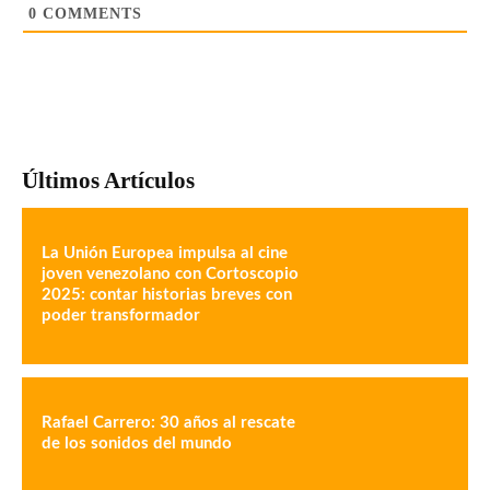
0
COMMENTS
Últimos Artículos
La Unión Europea impulsa al cine
joven venezolano con Cortoscopio
2025: contar historias breves con
poder transformador
Rafael Carrero: 30 años al rescate
de los sonidos del mundo